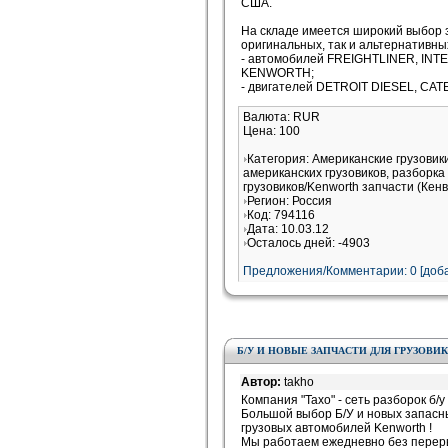
США.
На складе имеется широкий выбор з
оригинальных, так и альтернативных
- автомобилей FREIGHTLINER, INT
KENWORTH;
- двигателей DETROIT DIESEL, CAT
Валюта: RUR
Цена: 100
Категория: Американские грузовик
американских грузовиков, разборка
грузовиков/Kenworth запчасти (Кен
Регион: Россия
Код: 794116
Дата: 10.03.12
Осталось дней: -4903
Предложения/Комментарии: 0 [доба
Б/У И НОВЫЕ ЗАПЧАСТИ ДЛЯ ГРУЗОВ
Автор:
takho
Компания "Тахо" - сеть разборок б/у
Большой выбор Б/У и новых запасны
грузовых автомобилей Kenworth !
Мы работаем ежедневно без перер