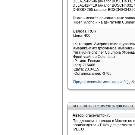
DLLA154P596 (аналог BOSCH4331714
DLLA142P419 (аналог BOSCH4331712
DNOSD 265 (аналог BOSCH043425012
Также имеются оригинальные запчас
Higer, Yutong и на двигатели Cummi
Валюта: RUR
Цена: 400
Категория: Американские грузови
американских грузовиков, американ
тягачи/Freightliner Columbia (Фрей
Фрейтлайнер Columbia)
Регион: Россия
Код: 216468
Дата: 23.04.15
Осталось дней: -3765
Предложения/Комментарии: 0 [доба
РАСПЫЛИТЕЛИ ФОРСУНОК ДЛЯ IVECO
Автор:
graceva@bk.ru
Предлагаем со склада в Москве по
производства «ТНМ» для ремонта 
IVECO