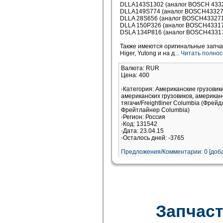
DLLA143S1302 (аналог BOSCH 43327
DLLA149S774 (аналог BOSCH4332713
DLLA 28S656 (аналог BOSCH4332713
DLLA 150P326 (аналог BOSCH433171
DSLA 134P816 (аналог BOSCH433175
Также имеются оригинальные запчас
Higer, Yutong и на д
... Читать полно
Валюта: RUR
Цена: 400
Категория: Американские грузови
американских грузовиков, американ
тягачи/Freightliner Columbia (Фрей
Фрейтлайнер Columbia)
Регион: Россия
Код: 131542
Дата: 23.04.15
Осталось дней: -3765
Предложения/Комментарии: 0 [доба
Запчаст