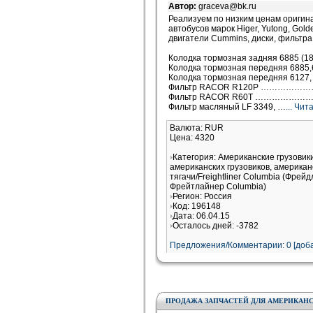
Автор:
graceva@bk.ru
Реализуем по низким ценам оригин
автобусов марок Higer, Yutong, Gold
двигатели Cummins, диски, фильтра 
Колодка тормозная задняя 6885 (18
Колодка тормозная передняя 688
Колодка тормозная передняя 612
Фильтр RACOR R120P …………………
Фильтр RACOR R60T …………………
Фильтр масляный LF 3349, …
... Чи
Валюта: RUR
Цена: 4320
Категория: Американские грузови
американских грузовиков, американ
тягачи/Freightliner Columbia (Фрей
Фрейтлайнер Columbia)
Регион: Россия
Код: 196148
Дата: 06.04.15
Осталось дней: -3782
Предложения/Комментарии: 0 [доба
ПРОДАЖА ЗАПЧАСТЕЙ ДЛЯ АМЕРИКАНС