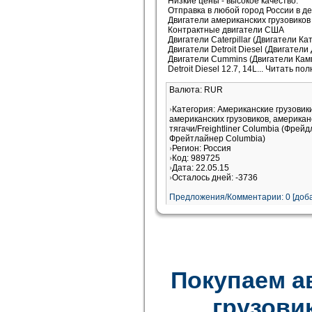
Низкие цены - высокое качество.
Отправка в любой город России в де
Двигатели американских грузовиков 
Контрактные двигатели США
Двигатели Caterpillar (Двигатели К
Двигатели Detroit Diesel (Двигатели
Двигатели Cummins (Двигатели Кам
Detroit Diesel 12.7, 14L
... Читать по
Валюта: RUR
Категория: Американские грузови
американских грузовиков, американ
тягачи/Freightliner Columbia (Фрей
Фрейтлайнер Columbia)
Регион: Россия
Код: 989725
Дата: 22.05.15
Осталось дней: -3736
Предложения/Комментарии: 0 [доба
Покупаем а
грузови