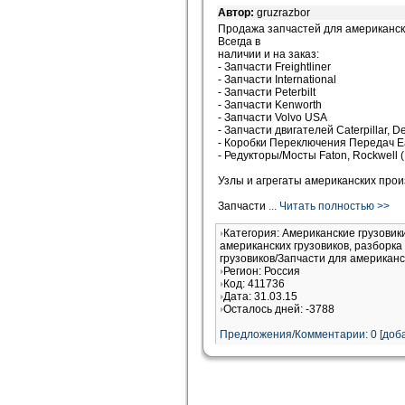
Автор:
gruzrazbor
Продажа запчастей для американски
Всегда в
наличии и на заказ:
- Запчасти Freightliner
- Запчасти International
- Запчасти Peterbilt
- Запчасти Kenworth
- Запчасти Volvo USA
- Запчасти двигателей Caterpillar, D
- Коробки Переключения Передач Eaton
- Редукторы/Мосты Faton, Rockwell (M
Узлы и агрегаты американских прои
Запчасти
... Читать полностью >>
Категория: Американские грузовик
американских грузовиков, разборка
грузовиков/Запчасти для американс
Регион: Россия
Код: 411736
Дата: 31.03.15
Осталось дней: -3788
Предложения/Комментарии: 0 [доба