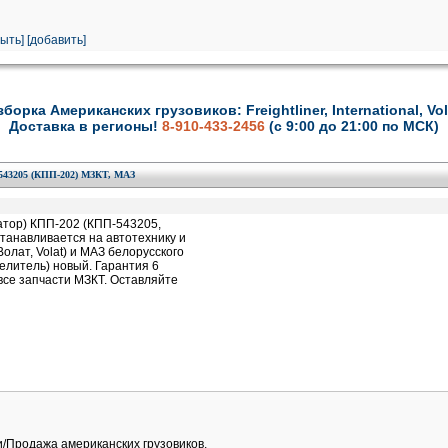
рыть
]
[добавить]
зборка Американских грузовиков: Freightliner, International, Vol
Доставка в регионы!
8-910-433-2456
(с 9:00 до 21:00 по МСК)
205 (КПП-202) МЗКТ, МАЗ
тор) КПП-202 (КПП-543205,
танавливается на автотехнику и
олат, Volat) и МАЗ белорусского
елитель) новый. Гарантия 6
все запчасти МЗКТ. Оставляйте
и/Продажа американских грузовиков,