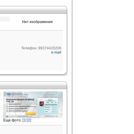
Нет изображения
Телефон: 89374420206
e-mail
е
Еще фото:
[1]
[2]