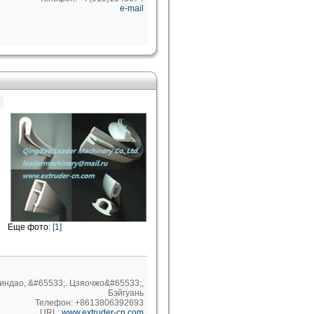
e-mail
Еще фото:
[1]
Циндао, &#65533;. Цзяочжо&#65533;,
Бэйгуань
Телефон: +8613806392693
URL:
www.extruder-cn.com