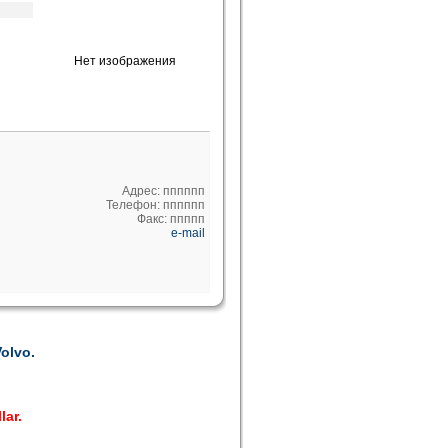
Нет изображения
Адрес: пппппп
Телефон: пппппп
Факс: ппппп
e-mail
olvo.
lar.