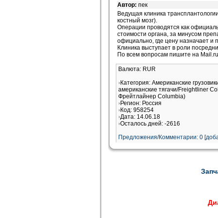
Автор:
пек
Ведущая клиника трансплантологии 
костный мозг).
Операции проводятся как официаль
стоимости органа, за минусом преп
официально, где цену назначает и 
Клиника выступает в роли посредни
По всем вопросам пишите на Mail.r
Валюта: RUR
Категория: Американские грузовик
американские тягачи/Freightliner 
Фрейтлайнер Columbia)
Регион: Россия
Код: 958254
Дата: 14.06.18
Осталось дней: -2616
Предложения/Комментарии: 0 [доба
Запч
Диа