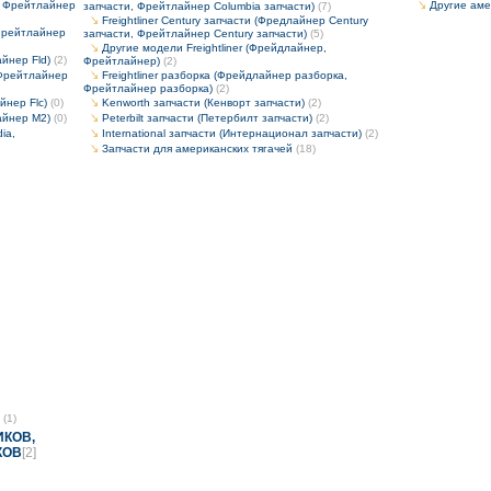
y, Фрейтлайнер
Другие аме
запчасти, Фрейтлайнер Columbia запчасти)
(7)
Freightliner Century запчасти (Фредлайнер Century
 Фрейтлайнер
запчасти, Фрейтлайнер Century запчасти)
(5)
Другие модели Freightliner (Фрейдлайнер,
айнер Fld)
(2)
Фрейтлайнер)
(2)
, Фрейтлайнер
Freightliner разборка (Фрейдлайнер разборка,
Фрейтлайнер разборка)
(2)
йнер Flc)
(0)
Kenworth запчасти (Кенворт запчасти)
(2)
айнер M2)
(0)
Peterbilt запчасти (Петербилт запчасти)
(2)
ia,
International запчасти (Интернационал запчасти)
(2)
Запчасти для американских тягачей
(18)
(1)
ИКОВ,
КОВ
[2]