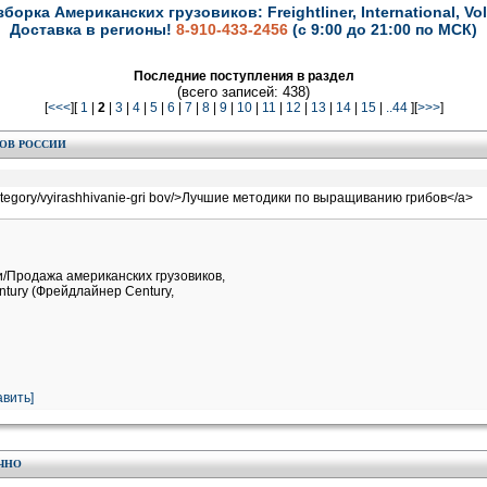
зборка Американских грузовиков: Freightliner, International, Vol
Доставка в регионы!
8-910-433-2456
(с 9:00 до 21:00 по МСК)
Последние поступления в раздел
(всего записей: 438)
[
<<<
][
1
|
2
|
3
|
4
|
5
|
6
|
7
|
8
|
9
|
10
|
11
|
12
|
13
|
14
|
15
|
..44
][
>>>
]
ОВ РОССИИ
-category/vyirashhivanie-gri bov/>Лучшие методики по выращиванию грибов</a>
и/Продажа американских грузовиков,
entury (Фрейдлайнер Century,
вить]
ЧНО