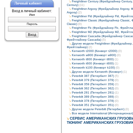
Freightliner Century (Фрейдлайнер Centur
Личный кабинет
Century)
(11)
Freightliner Argosy (Фрейдлайнер Argosy,
Вход в личный кабинет:
Argosy)
(2)
Имя
Freightliner Fld (Фрейдлайнер Fld, Фрейтл
Freightliner Classic (Фрейдлайнер Classic
Пароль
Classic)
(0)
Freightliner Flc (Фрейдлайнер Flc, Фрейтла
Freightliner M2 (Фрейдлайнер M2, Фрейтл
Freightliner Cascadia (Фрейдлайнер Cascad
Фрейтлайнер Cascadia)
(5)
Другие модели Freightliner (Фрейдлайнер,
Фрейтлайнер)
(2)
Kenworth t2000 (Кенворт t2000)
(0)
Kenworth w900 (Кенворт w900)
(0)
Kenworth t800 (Кенворт t800)
(1)
Kenworth t600 (Кенворт t600)
(1)
Kenworth k100 (Кенворт k100)
(0)
Другие модели Kenworth (Кенворт)
(1)
Peterbilt 387 (Петербилт 387)
(5)
Peterbilt 379 (Петербилт 379)
(0)
Peterbilt 359 (Петербилт 359)
(0)
Peterbilt 362 (Петербилт 362)
(0)
Peterbilt 281 (Петербилт 281)
(1)
Peterbilt 389 (Петербилт 389)
(0)
Peterbilt 378 (Петербилт 378)
(0)
Peterbilt 351 (Петербилт 351)
(0)
Другие модели Peterbilt (Петербилт)
(0)
Все модели International (Интернационал)
CЕРВИС АМЕРИКАНСКИХ ГРУЗОВ
ТЮНИНГ АМЕРИКАНСКИХ ГРУЗОВИ