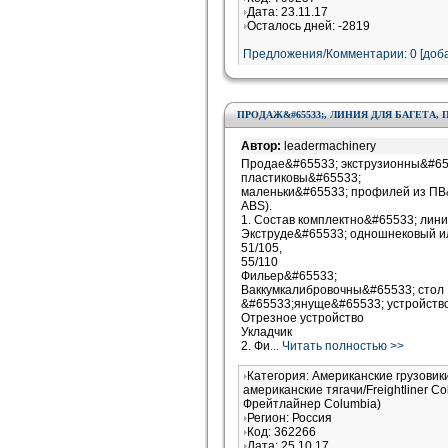
Дата: 23.11.17
Осталось дней: -2819
Предложения/Комментарии: 0 [доба
ПРОДАЖ&#65533;, ЛИНИЯ ДЛЯ БАГЕТА,
Автор:
leadermachinery
Продае&#65533; экструзионны&#655
пластиковы&#65533;
маленьки&#65533; профилей из ПВ&
ABS).
1. Состав комплектно&#65533; лини
Экструде&#65533; одношнековый ил
51/105,
55/110
Фильер&#65533;
Ваккумкалибровочны&#65533; стол
&#65533;януще&#65533; устройств
Отрезное устройство
Укладчик
2. Фи
... Читать полностью >>
Категория: Американские грузовик
американские тягачи/Freightliner 
Фрейтлайнер Columbia)
Регион: Россия
Код: 362266
Дата: 25.10.17