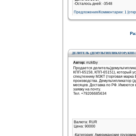
Осталось дней: -3548
Предложения/Комментарии: 1 [
отк
Ра
ДЕЛИТЕЛЬ (ДЕМУЛЬТИПЛИКАТОР) КПП-543
Автор:
mzktby
Продается делитель(демультиплика
КПП-65158, КПП-65151), который ус
спецтехнику МЗКТ (торговая марка В
производства. Демультипликатор (д
месяцев. Доставка по РФ. Имеются 
заявку на почту.
Тел. +79206685634
Валюта: RUR
Цена: 90000
Категория: Американские грузовик