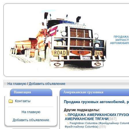
ПРОДАЖА 
ЗАПЧАСТ
АВТОМОБИЛИ
На главную
/
Добавить объявление
Навигация
Американские грузовики
Контакты
Продажа грузовых автомобилей, р
Другие подразделы:
На главную
ПРОДАЖА АМЕРИКАНСКИХ ГРУЗО
АМЕРИКАНСКИЕ ТЯГАЧИ
[387]
Добавить объявление
Freightliner Columbia (Фрейдлайнер Columb
Фрейтлайнер Columbia)
(355)