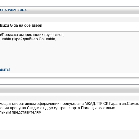
НА ISUZU GIGA
Isuzu Giga на обе двери
и/Продажа американских грузовиков,
Columbia (Фрейдлайнер Columbia,
вить]
омощь в оперативном оформлении пропусков на МКАД.ТТК.СК.Гарантия.Самы
ения пропуска.Скидки от двух ед.транспорта.Помощь в сложных
альным представителям