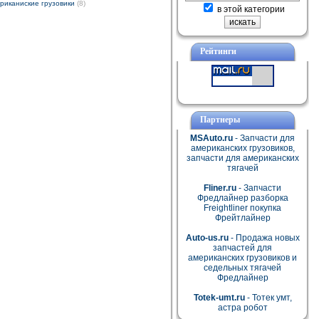
риканиские грузовики
(8)
в этой категории
Рейтинги
Партнеры
MSAuto.ru
- Запчасти для
американских грузовиков,
запчасти для американских
тягачей
Fliner.ru
- Запчасти
Фредлайнер разборка
Freightliner покупка
Фрейтлайнер
Auto-us.ru
- Продажа новых
запчастей для
американских грузовиков и
седельных тягачей
Фредлайнер
Totek-umt.ru
- Тотек умт,
астра робот