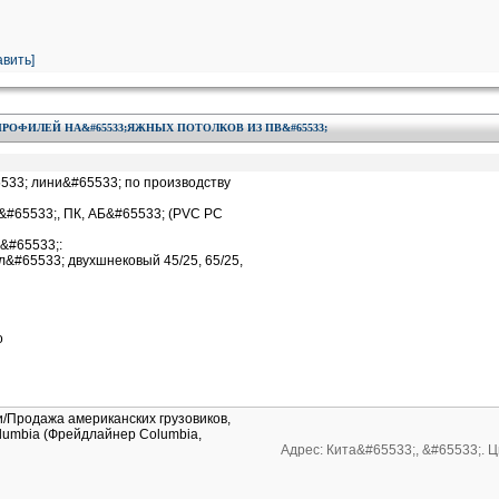
вить]
 ПРОФИЛЕЙ НА&#65533;ЯЖНЫХ ПОТОЛКОВ ИЗ ПВ&#65533;
33; лини&#65533; по производству
#65533;, ПК, АБ&#65533; (PVC PC
&#65533;:
&#65533; двухшнековый 45/25, 65/25,
о
и/Продажа американских грузовиков,
Columbia (Фрейдлайнер Columbia,
Адрес: Кита&#65533;, &#65533;. 