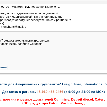
остро нуждается в донорах (почка, печень,
но (договор дарения или по официальной
аратов и медикаментов), так и внепланово (не
производит оплату непосредственно сам реципиент.
ка).
u monchanc@mail.ru
и/Продажа американских грузовиков,
Columbia (Фрейдлайнер Columbia,
вить]
асти для Американских грузовиков: Freightliner, International, V
Доставка в регионы!
8-910-433-2456
(с 9:00 до 21:00 по МСК)
гностика и ремнот двигателей Cummins, Detroit diesel, Caterpil
КПП, редуктора Eaton, Meritor. Выезд.