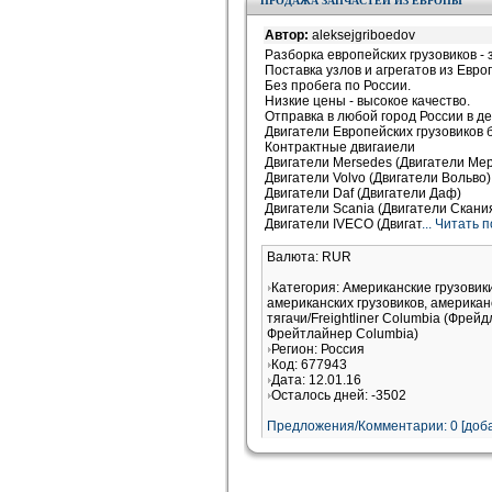
ПРОДАЖА ЗАПЧАСТЕЙ ИЗ ЕВРОПЫ
Автор:
aleksejgriboedov
Разборка европейских грузовиков - 
Поставка узлов и агрегатов из Евро
Без пробега по России.
Низкие цены - высокое качество.
Отправка в любой город России в де
Двигатели Европейских грузовиков б
Контрактные двигаиели
Двигатели Mersedes (Двигатели Ме
Двигатели Volvo (Двигатели Вольво)
Двигатели Daf (Двигатели Даф)
Двигатели Scania (Двигатели Скани
Двигатели IVECO (Двигат
... Читать
Валюта: RUR
Категория: Американские грузови
американских грузовиков, американ
тягачи/Freightliner Columbia (Фрей
Фрейтлайнер Columbia)
Регион: Россия
Код: 677943
Дата: 12.01.16
Осталось дней: -3502
Предложения/Комментарии: 0 [доба