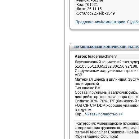
Регион: Россия
Код: 761921
Дата: 25.11.15
Осталось дней: -3549
Предложения/Комментарии: 0 [доба
ДВУХШНЕКОВЫЙ КОНИЧЕСКИЙ ЭКСТРУДЕР SJSZ
Автор:
leadermachinery
Двухшнековый конический экструдер
51/105,55/110,65/132,80/156,92/188.
С пружимным загрузчиком сырья и 
АВВ.
Материал шнека и цилиндра: 38CrM
полигировкой.
Тип шнека: ВМ
Состав: пружимный загрузчик сырь, 
дистрибютор, шнековая пара (шнек 
Оплата: 30%+70%, T/T (банковский 
FOB CIF CIP DDP, хорошие упаковки
воздухом.
Кор
... Читать полностью >>
Категория: Американские грузови
американских грузовиков, американ
тягачи/Freightliner Columbia (Фрей
Фрейтлайнер Columbia)