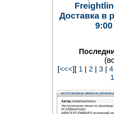
Freightlin
Доставка в 
9:00
Последни
(в
[
<<<
][
1
|
2
|
3
|
4
ЭКСТРУЗИОННАЯ ЛИНИЯ ПО ПРОИЗВОДС
Автор:
leadermachinery
Экструзионная линия по производс
PC/PMMA/PS/MS
&#9679;PC/PMMA/PS оптический ли