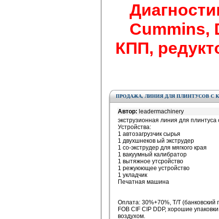
Диагности
Cummins, De
КПП, редукто
ПРОДАЖА, ЛИНИЯ ДЛЯ ПЛИНТУСОВ С 
Автор:
leadermachinery
экструзионная линия для плинтуса 
Устройства:
1 автозагрузчик сырья
1 двухшнеков ый экструдер
1 со-экструдер для мягкого края
1 вакуумный калибратор
1 вытяжное утсройство
1 режуюющее устройство
1 укладчик
Печатная машина
Оплата: 30%+70%, T/T (банковский 
FOB CIF CIP DDP, хорошие упаковки
воздухом.