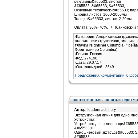
рекламны&#65533; листов
&#65533; &#65533; &#65533;.
Основные технически&#65533; пар
Ширина листов: 1000-2050мм
Толщин&#65533; листов: 2-20мм
Оплата: 30%+70%, T/T (банковский
Категория: Американские грузови
американских грузовиков, американ
тягачи/Freightliner Columbia (Фрей
Фрейтлайнер Columbia)
Регион: Россия
Код: 274198
Дата: 29.07.17
Осталось дней: -3549
Предложения/Комментарии: 0 [доба
ЭКСТРУЗИОННАЯ ЛИНИЯ ДЛЯ ОДНО МН
Автор:
leadermachinery
Экструзионная линия для одно мно
Устройства:
Устройство для регенераци&#65533
&#65533;я
Одношнековый экструде&#65533; SJ
&#65533;