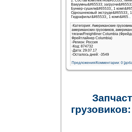
2. Состав комплектно&#65533; лини
Вакуумны&#65533; загрузчи&#65533;
Бункер-сушилк&#65533;, 1 комп&#65
Одношнековый экструде&#65533;, 1
Гидрафильт&#65533;, 1 комп&#65
..
Категория: Американские грузови
американских грузовиков, американ
тягачи/Freightliner Columbia (Фрей
Фрейтлайнер Columbia)
Регион: Россия
Код: 874732
Дата: 29.07.17
Осталось дней: -3549
Предложения/Комментарии: 0 [доба
Запчаст
грузовиков: F