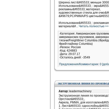
Ширина лист&#65533; меньше 3000
Использовани&#65533; : экра&#655
рекламны&#65533; материал,
художественные стекла для очко&#
&#9679;PC/PMMA/PS цветны&#65533
Использовани&#65533; : рекламная
материал&#
... Читать полностью >>
Категория: Американские грузови
американских грузовиков, американ
тягачи/Freightliner Columbia (Фрей
Фрейтлайнер Columbia)
Регион: Россия
Код: 424883
Дата: 29.07.17
Осталось дней: -3549
Предложения/Комментарии: 0 [доба
ЭКСТРУЗИОННАЯ ЛИНИЯ ПО ПРОИЗВОДС
Автор:
leadermachinery
Экструзионная линия по производс
Оргстекл&#65533;,
Акрила, PMMA, для изготовлен&#65
1. Лист&#65533; однослойны&#6553