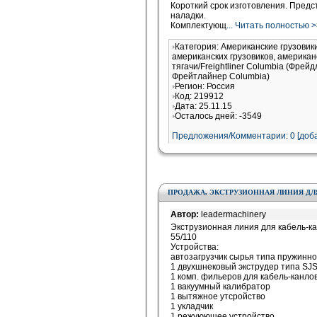
Короткий срок изготовления. Предст
наладки.
Комплектующ
... Читать полностью 
Категория: Американские грузови
американских грузовиков, американ
тягачи/Freightliner Columbia (Фрей
Фрейтлайнер Columbia)
Регион: Россия
Код: 219912
Дата: 25.11.15
Осталось дней: -3549
Предложения/Комментарии: 0 [доба
ПРОДАЖА, ЭКСТРУЗИОННАЯ ЛИНИЯ ДЛ
Автор:
leadermachinery
Экструзионная линия для кабель-ка
55/110
Устройства:
автозагрузчик сырья типа пружинно
1 двухшнековый экструдер типа SJS
1 комп. фильеров для кабель-канло
1 вакуумный калибратор
1 вытяжное утсройство
1 укладчик
1 режуюющее устройство