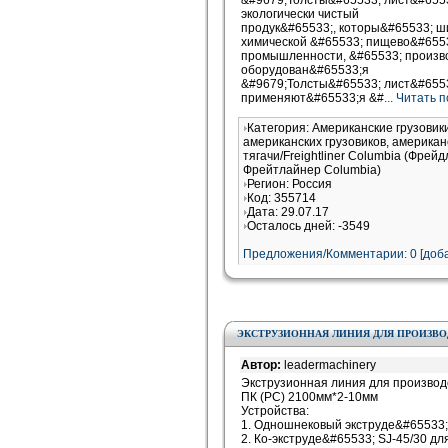
&#9679;Толсты&#65533; лист&#655
экологически чистый
продук&#65533;, которы&#65533; ш
химической &#65533; пищево&#655
промышленности, &#65533; произво
оборудован&#65533;я
&#9679;Толсты&#65533; лист&#655
применяют&#65533;я &#
... Читать
Категория: Американские грузови
американских грузовиков, американ
тягачи/Freightliner Columbia (Фрей
Фрейтлайнер Columbia)
Регион: Россия
Код: 355714
Дата: 29.07.17
Осталось дней: -3549
Предложения/Комментарии: 0 [доба
ЭКСТРУЗИОННАЯ ЛИНИЯ ДЛЯ ПРОИЗВОДС
Автор:
leadermachinery
Экструзионная линия для производ
ПК (PC) 2100мм*2-10мм
Устройства:
1. Одношнековый экструде&#65533;
2. Ко-экструде&#65533; SJ-45/30 дл