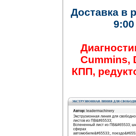
Доставка в 
9:00
Диагности
Cummins, De
КПП, редукто
ЭКСТРУЗИОННАЯ ЛИНИЯ ДЛЯ СВОБОДН
Автор:
leadermachinery
Экструзионная линия для свободн
листов из ПВ&#65533;
Вспененный лист из ПВ&#65533; ш
сферах
автомобиле&#65533;, поездо&#6553