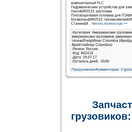
компьютерный PLC
Гидрввлические устройства для за
Насо&#65533; расплава
Плоскощелевая головака для ПЭ&#
Косвенны&#65533; трехвалквски&#6
Станин&#
... Читать полностью >>
Категория: Американские грузови
американских грузовиков, американ
тягачи/Freightliner Columbia (Фрей
Фрейтлайнер Columbia)
Регион: Россия
Код: 962419
Дата: 29.07.17
Осталось дней: -3549
Предложения/Комментарии: 0 [доба
Запчаст
грузовиков: F