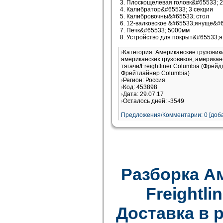
3. Плоскощелевая головк&#65533; 
4. Калибратор&#65533; 3 секции
5. Калибровочны&#65533; стол
6. 12-валковское &#65533;януще&#6
7. Печк&#65533; 5000мм
8. Устройство для покрыт&#65533;я
Категория: Американские грузови
американских грузовиков, американ
тягачи/Freightliner Columbia (Фрей
Фрейтлайнер Columbia)
Регион: Россия
Код: 453898
Дата: 29.07.17
Осталось дней: -3549
Предложения/Комментарии: 0 [доба
Разборка А
Freightlin
Доставка в 