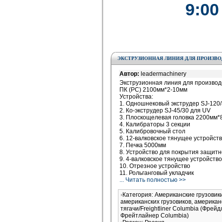
9:00
ЭКСТРУЗИОННАЯ ЛИНИЯ ДЛЯ ПРОИЗВОД
Автор:
leadermachinery
Экструзионная линия для производ
ПК (PC) 2100мм*2-10мм
Устройства:
1. Одношнековый экструдер SJ-120
2. Ко-экструдер SJ-45/30 для UV
3. Плоскощелевая головка 2200мм*
4. Калибраторы 3 секции
5. Калибровочный стол
6. 12-валковское тянущее устройст
7. Печка 5000мм
8. Устройство для покрытия защитн
9. 4-валковское тянущее устройство
10. Отрезное устройство
11. Рольганговый укладчик
... Читать полностью >>
Категория: Американские грузови
американских грузовиков, американ
тягачи/Freightliner Columbia (Фрей
Фрейтлайнер Columbia)