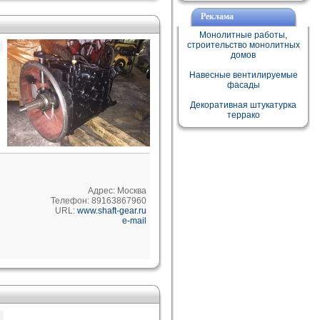
Реклама
Монолитные работы,
строительство монолитных
домов
Навесные вентилируемые
фасады
Декоративная штукатурка
террако
Адрес: Москва
Телефон: 89163867960
URL:
www.shaft-gear.ru
e-mail