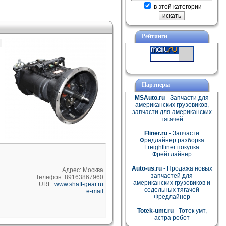
в этой категории
Рейтинги
Партнеры
MSAuto.ru
- Запчасти для
американских грузовиков,
запчасти для американских
тягачей
Fliner.ru
- Запчасти
Фредлайнер разборка
Freightliner покупка
Фрейтлайнер
Auto-us.ru
- Продажа новых
Адрес: Москва
запчастей для
Телефон: 89163867960
американских грузовиков и
URL:
www.shaft-gear.ru
седельных тягачей
e-mail
Фредлайнер
Totek-umt.ru
- Тотек умт,
астра робот