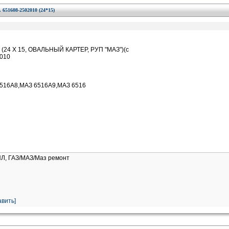
608-2502010 (24*15)
24 Х 15, ОВАЛЬНЫЙ КАРТЕР, РУП "МАЗ")(с
2010
6516А8,МАЗ 6516А9,МАЗ 6516
ИЛ, ГАЗ/МАЗ/Маз ремонт
вить]