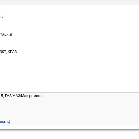
ЛЬ
ктации)
ЗКТ, КРАЗ
ИЛ, ГАЗ/МАЗ/Маз ремонт
вить]