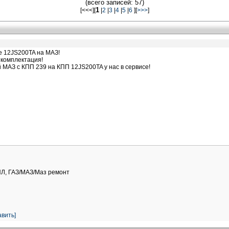
(всего записей: 57)
1
[<<<][
|
2
|
3
|
4
|
5
|
6
][
>>>
]
е 12JS200TA на МАЗ!
 комплектация!
МАЗ с КПП 239 на КПП 12JS200TA у нас в сервисе!
ИЛ, ГАЗ/МАЗ/Маз ремонт
вить]