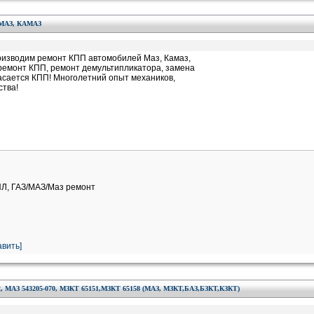
АЗ, КАМАЗ
оизводим ремонт КПП автомобилей Маз, Камаз,
 ремонт КПП, ремонт демультипликатора, замена
 касается КПП! Многолетний опыт механиков,
ства!
ИЛ, ГАЗ/МАЗ/Маз ремонт
вить]
 543205-070, МЗКТ 65151,МЗКТ 65158 (МАЗ, МЗКТ,БАЗ,БЗКТ,КЗКТ)