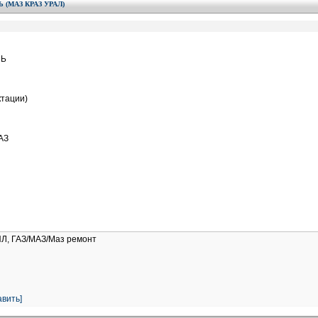
 (МАЗ КРАЗ УРАЛ)
ЛЬ
ктации)
АЗ
ИЛ, ГАЗ/МАЗ/Маз ремонт
вить]